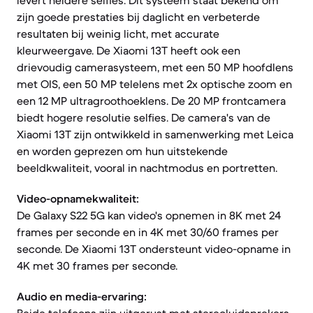
levert heldere selfies. Dit systeem staat bekend om
zijn goede prestaties bij daglicht en verbeterde
resultaten bij weinig licht, met accurate
kleurweergave. De Xiaomi 13T heeft ook een
drievoudig camerasysteem, met een 50 MP hoofdlens
met OIS, een 50 MP telelens met 2x optische zoom en
een 12 MP ultragroothoeklens. De 20 MP frontcamera
biedt hogere resolutie selfies. De camera's van de
Xiaomi 13T zijn ontwikkeld in samenwerking met Leica
en worden geprezen om hun uitstekende
beeldkwaliteit, vooral in nachtmodus en portretten.
Video-opnamekwaliteit:
De Galaxy S22 5G kan video's opnemen in 8K met 24
frames per seconde en in 4K met 30/60 frames per
seconde. De Xiaomi 13T ondersteunt video-opname in
4K met 30 frames per seconde.
Audio en media-ervaring: