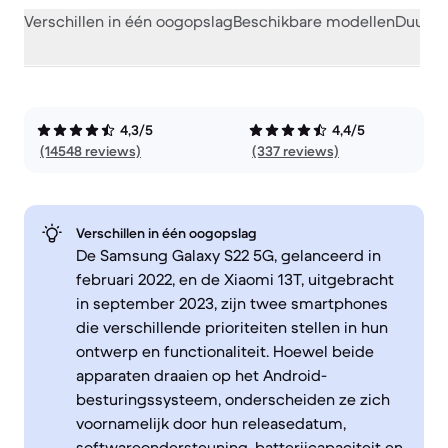
Verschillen in één oogopslag
Beschikbare modellen
Duurza
4,3/5
4,4/5
(14548 reviews)
(337 reviews)
Verschillen in één oogopslag
De Samsung Galaxy S22 5G, gelanceerd in
februari 2022, en de Xiaomi 13T, uitgebracht
in september 2023, zijn twee smartphones
die verschillende prioriteiten stellen in hun
ontwerp en functionaliteit. Hoewel beide
apparaten draaien op het Android-
besturingssysteem, onderscheiden ze zich
voornamelijk door hun releasedatum,
softwareondersteuning, batterijcapaciteit en