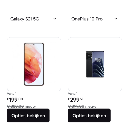
Galaxy S21 5G
OnePlus 10 Pro
Vanaf
Vanaf
Refurbished prijs:
Refurbished prijs:
199
299
€
,00
€
,16
Vergeleken met € 880,00 nieuw
Vergeleken met €
€ 880,00
nieuw
€ 899,00
nieuw
Opties bekijken
Opties bekijken