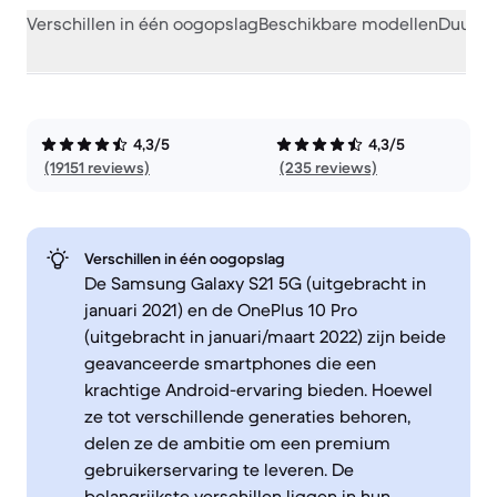
Verschillen in één oogopslag
Beschikbare modellen
Duurza
4,3/5
4,3/5
(19151 reviews)
(235 reviews)
Verschillen in één oogopslag
De Samsung Galaxy S21 5G (uitgebracht in
januari 2021) en de OnePlus 10 Pro
(uitgebracht in januari/maart 2022) zijn beide
geavanceerde smartphones die een
krachtige Android-ervaring bieden. Hoewel
ze tot verschillende generaties behoren,
delen ze de ambitie om een premium
gebruikerservaring te leveren. De
belangrijkste verschillen liggen in hun