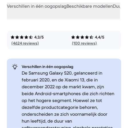
Verschillen in één oogopslag
Beschikbare modellen
Duurza
4,3/5
4,4/5
(4624 reviews)
(100 reviews)
Verschillen in één oogopslag
De Samsung Galaxy S20, gelanceerd in
februari 2020, en de Xiaomi 13, die in
december 2022 op de markt kwam, zijn
beide Android-smartphones die zich richten
op het hogere segment. Hoewel ze tot
dezelfde productcategorie behoren,
onderscheiden ze zich voornamelijk door
hun leeftijd, de duur van
softwareondersteuning, algehele prestaties