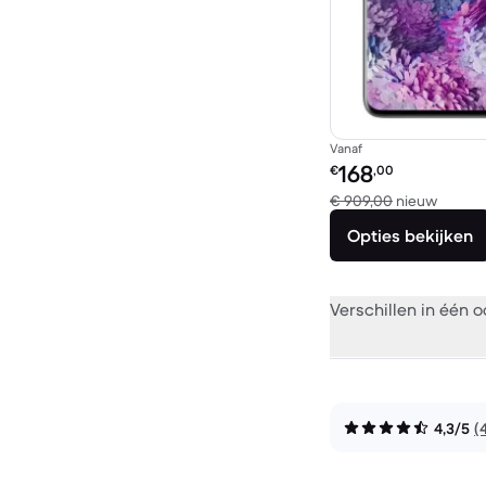
Vanaf
Refurbished prijs:
168
€
,00
Vergel
€ 909,00
nieuw
Opties bekijken
Verschillen in één 
4,3/5
(