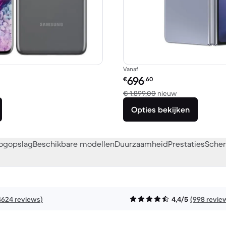
Vanaf
Refurbished prijs:
696
€
,60
eken met € 909,00 nieuw
Vergeleken met
€ 1.899,00
nieuw
Opties bekijken
oogopslag
Beschikbare modellen
Duurzaamheid
Prestaties
Scher
4624 reviews)
4,4/5
(998 revie