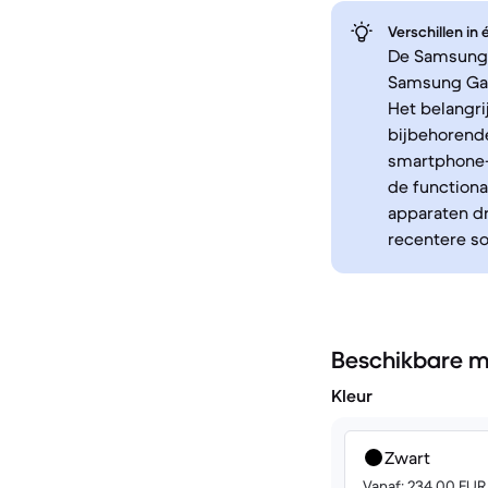
Verschillen in
De Samsung G
Samsung Gal
Het belangri
bijbehorende
smartphone-e
de functiona
apparaten dr
recentere so
Beschikbare m
Kleur
Zwart
Vanaf: 234.00 EUR