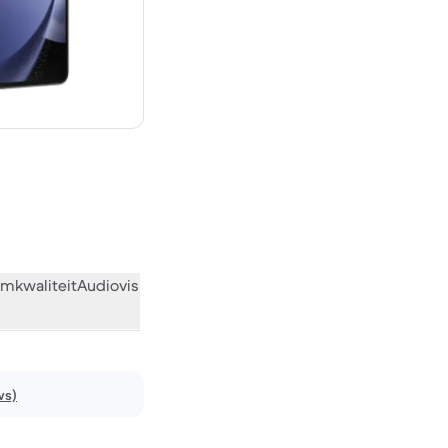
 € 1.899,00 nieuw
mkwaliteit
Audiovisueel
Diversen
Wat de community vindt
ws)