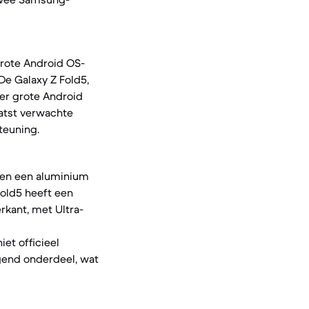
grote Android OS-
 De Galaxy Z Fold5,
ier grote Android
aatst verwachte
teuning.
e en een aluminium
Fold5 heeft een
kant, met Ultra-
et officieel
gend onderdeel, wat