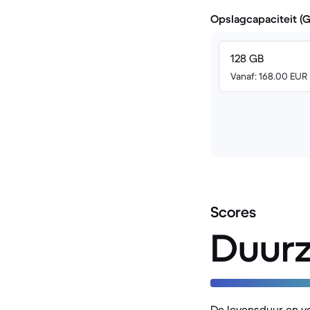
Opslagcapaciteit (
128 GB
Vanaf: 168.00 EUR
Scores
Duur
De levensduur en v