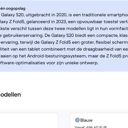
 één oogopslag
alaxy S20, uitgebracht in 2020, is een traditionele smartphon
axy Z Fold5, gelanceerd in 2023, een opvouwbaar toestel ver
jkste verschil tussen deze twee modellen ligt in hun vormfac
 gebruikerservaring. De Galaxy S20 biedt een compacte, klas
rvaring, terwijl de Galaxy Z Fold5 een groter, flexibel scherm
liteit van een tablet combineert met de draagbaarheid van ee
aaien op het Android-besturingssysteem, maar de Z Fold5 pro
ftware-optimalisaties voor zijn unieke ontwerp.
odellen
Blauw
Vanaf: 696.60 EUR