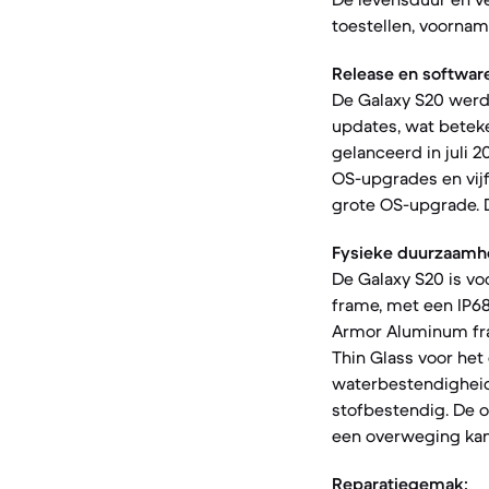
toestellen, voorname
Release en softwar
De Galaxy S20 werd
updates, wat beteken
gelanceerd in juli 
OS-upgrades en vijf
grote OS-upgrade. D
Fysieke duurzaamh
De Galaxy S20 is vo
frame, met een IP68
Armor Aluminum fra
Thin Glass voor he
waterbestendigheids
stofbestendig. De 
een overweging kan
Reparatiegemak: