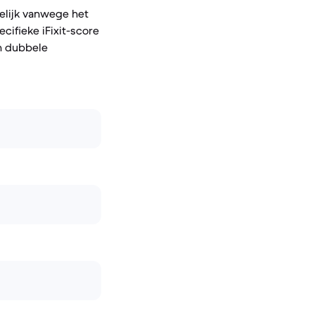
melijk vanwege het
cifieke iFixit-score
n dubbele