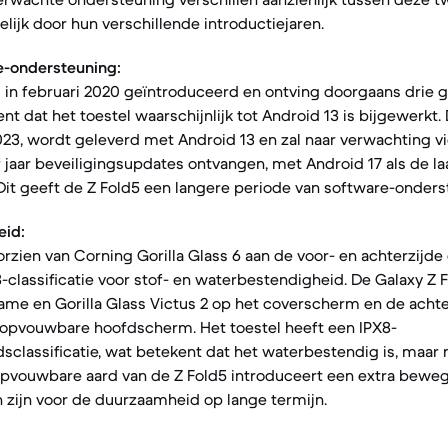
lijk door hun verschillende introductiejaren.
e-ondersteuning:
 in februari 2020 geïntroduceerd en ontving doorgaans drie 
t dat het toestel waarschijnlijk tot Android 13 is bijgewerkt.
2023, wordt geleverd met Android 13 en zal naar verwachting v
 jaar beveiligingsupdates ontvangen, met Android 17 als de l
it geeft de Z Fold5 een langere periode van software-onders
eid:
orzien van Corning Gorilla Glass 6 aan de voor- en achterzijd
-classificatie voor stof- en waterbestendigheid. De Galaxy Z 
me en Gorilla Glass Victus 2 op het coverscherm en de achter
t opvouwbare hoofdscherm. Het toestel heeft een IPX8-
classificatie, wat betekent dat het waterbestendig is, maar ni
opvouwbare aard van de Z Fold5 introduceert een extra bewe
 zijn voor de duurzaamheid op lange termijn.