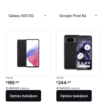
Galaxy A53 5G
Google Pixel 8a
Vanaf
Vanaf
Refurbished prijs:
Refurbished prijs:
185
244
€
,00
€
,00
Vergeleken met € 459,00 nieuw
Vergeleken met €
€ 459,00
nieuw
€ 549,00
nieuw
Opties bekijken
Opties bekijken