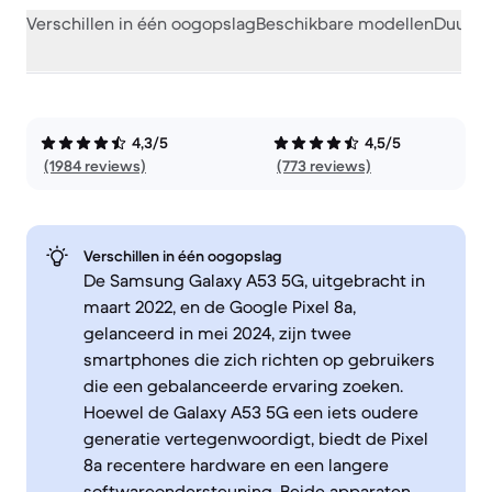
Verschillen in één oogopslag
Beschikbare modellen
Duurza
4,3/5
4,5/5
(1984 reviews)
(773 reviews)
Verschillen in één oogopslag
De Samsung Galaxy A53 5G, uitgebracht in
maart 2022, en de Google Pixel 8a,
gelanceerd in mei 2024, zijn twee
smartphones die zich richten op gebruikers
die een gebalanceerde ervaring zoeken.
Hoewel de Galaxy A53 5G een iets oudere
generatie vertegenwoordigt, biedt de Pixel
8a recentere hardware en een langere
softwareondersteuning. Beide apparaten