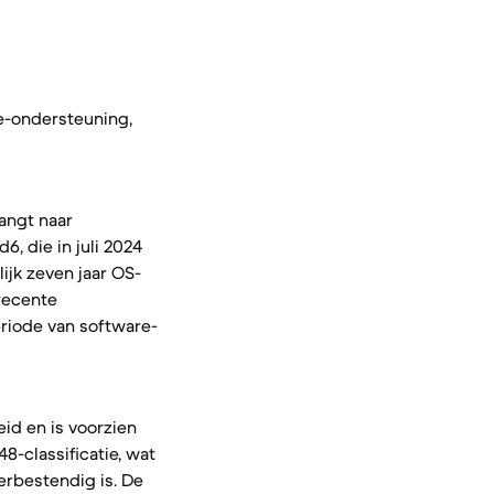
e-ondersteuning,
angt naar
6, die in juli 2024
jk zeven jaar OS-
recente
eriode van software-
id en is voorzien
8-classificatie, wat
erbestendig is. De