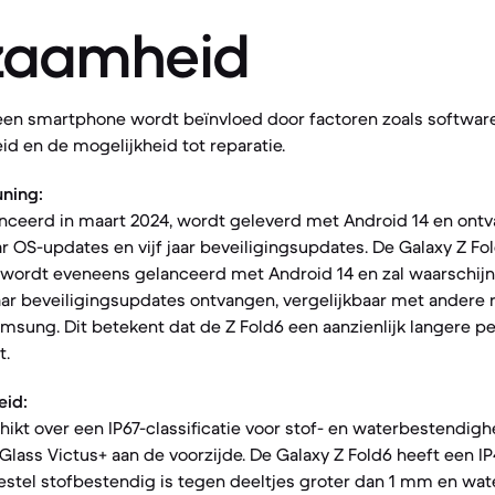
zaamheid
een smartphone wordt beïnvloed door factoren zoals softwar
d en de mogelijkheid tot reparatie.
ning:
nceerd in maart 2024, wordt geleverd met Android 14 en ontv
r OS-updates en vijf jaar beveiligingsupdates. De Galaxy Z Fold
ordt eveneens gelanceerd met Android 14 en zal waarschijnli
ar beveiligingsupdates ontvangen, vergelijkbaar met andere 
sung. Dit betekent dat de Z Fold6 een aanzienlijk langere p
t.
eid:
ikt over een IP67-classificatie voor stof- en waterbestendighe
Glass Victus+ aan de voorzijde. De Galaxy Z Fold6 heeft een IP4
estel stofbestendig is tegen deeltjes groter dan 1 mm en wat