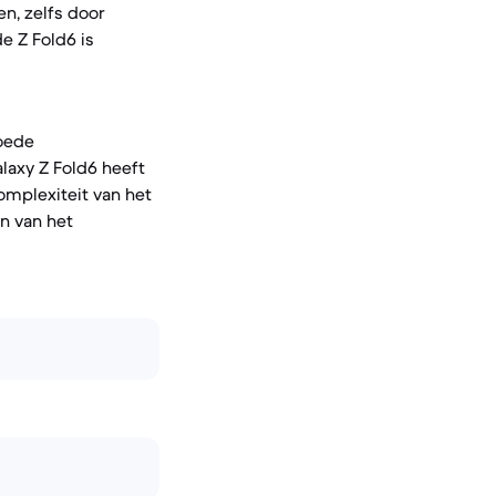
n, zelfs door
e Z Fold6 is
goede
laxy Z Fold6 heeft
omplexiteit van het
en van het