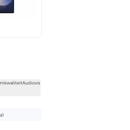
€ 1.973,53 nieuw
mkwaliteit
Audiovisueel
Diversen
Wat de community vindt
ws)