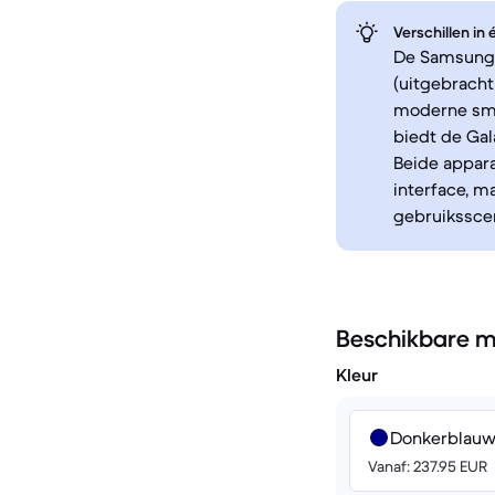
Verschillen in
De Samsung 
(uitgebracht
moderne smar
biedt de Gal
Beide appar
interface, m
gebruiksscen
Beschikbare m
Kleur
Donkerblau
Vanaf: 237.95 EUR