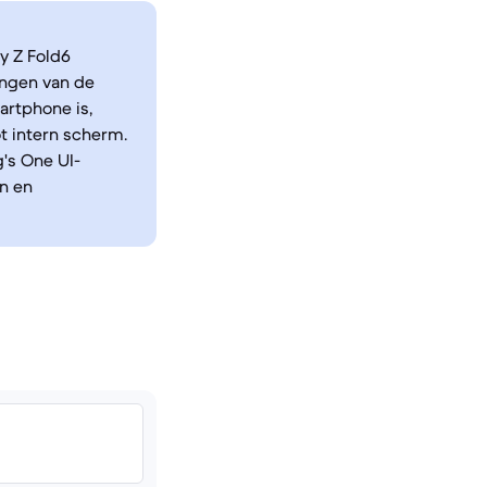
y Z Fold6
ingen van de
artphone is,
t intern scherm.
's One UI-
n en