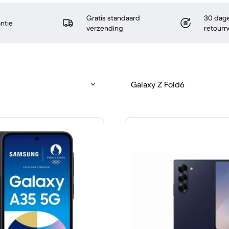
Gratis standaard
30 dage
antie
verzending
retourn
Galaxy Z Fold6