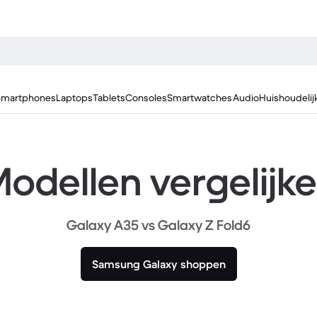
Smartphones
Laptops
Tablets
Consoles
Smartwatches
Audio
Huishoudelij
odellen vergelijk
Galaxy A35 vs Galaxy Z Fold6
Samsung Galaxy shoppen