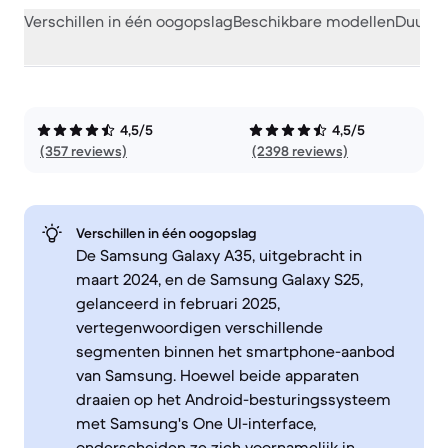
Verschillen in één oogopslag
Beschikbare modellen
Duurza
4,5/5
4,5/5
(357 reviews)
(2398 reviews)
Verschillen in één oogopslag
De Samsung Galaxy A35, uitgebracht in
maart 2024, en de Samsung Galaxy S25,
gelanceerd in februari 2025,
vertegenwoordigen verschillende
segmenten binnen het smartphone-aanbod
van Samsung. Hoewel beide apparaten
draaien op het Android-besturingssysteem
met Samsung's One UI-interface,
onderscheiden ze zich voornamelijk in