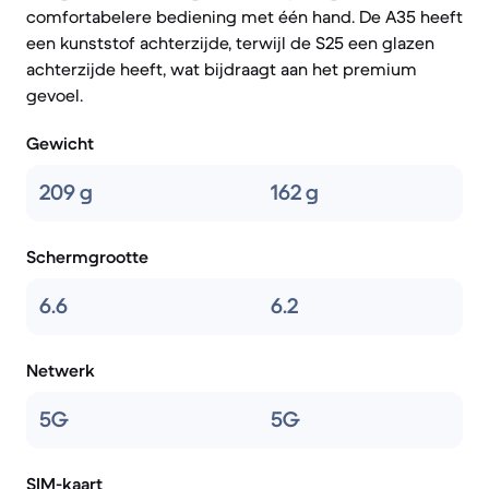
comfortabelere bediening met één hand. De A35 heeft
een kunststof achterzijde, terwijl de S25 een glazen
achterzijde heeft, wat bijdraagt aan het premium
gevoel.
Gewicht
209 g
162 g
Schermgrootte
6.6
6.2
Netwerk
5G
5G
SIM-kaart