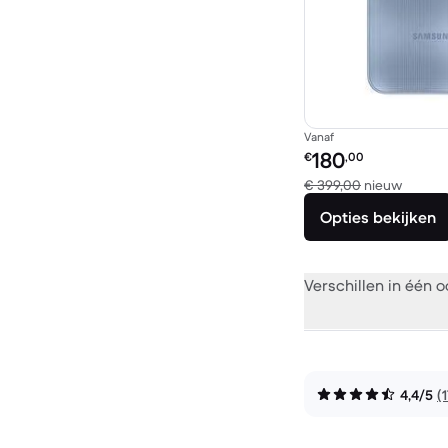
Vanaf
Refurbished prijs:
180
€
,00
Vergel
€ 399,00
nieuw
Opties bekijken
Verschillen in één 
4,4/5
(