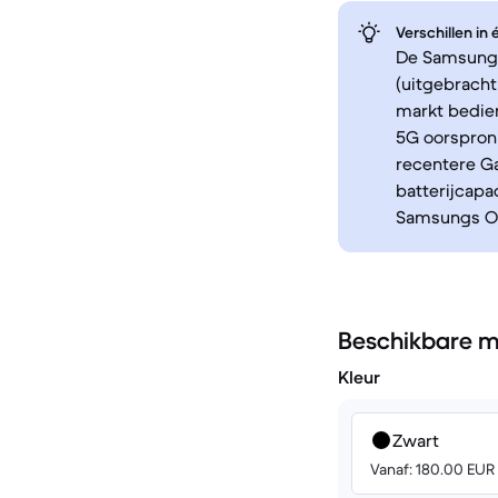
Verschillen in
De Samsung 
(uitgebracht
markt bedien
5G oorspronk
recentere G
batterijcapa
Samsungs One
Beschikbare m
Kleur
Zwart
Vanaf: 180.00 EUR