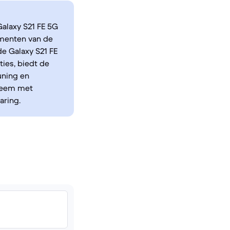
alaxy S21 FE 5G
gmenten van de
e Galaxy S21 FE
ies, biedt de
uning en
steem met
aring.