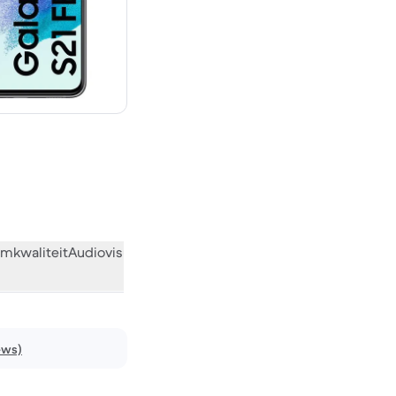
 829,91 nieuw
mkwaliteit
Audiovisueel
Diversen
Wat de community vindt
ews)