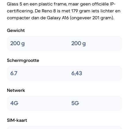
Glass 5 en een plastic frame, maar geen officiële IP-
certificering. De Reno 8 is met 179 gram iets lichter en
compacter dan de Galaxy A16 (ongeveer 201 gram).
Gewicht
200 g
200 g
Schermgrootte
6.7
6,43
Netwerk
4G
5G
SIM-kaart