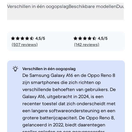
Verschillen in één oogopslag
Beschikbare modellen
Duurza
4,5/5
4,5/5
(507 reviews)
(142 reviews)
Verschillen in één oogopslag
De Samsung Galaxy A16 en de Oppo Reno 8
zijn smartphones die zich richten op
verschillende behoeften van gebruikers. De
Galaxy A16, uitgebracht in 2024, is een
recenter toestel dat zich onderscheidt met
een langere softwareondersteuning en een
grotere batterijcapaciteit. De Oppo Reno 8,
gelanceerd in 2022, biedt daarentegen
sneller opladen en een geavanceerder