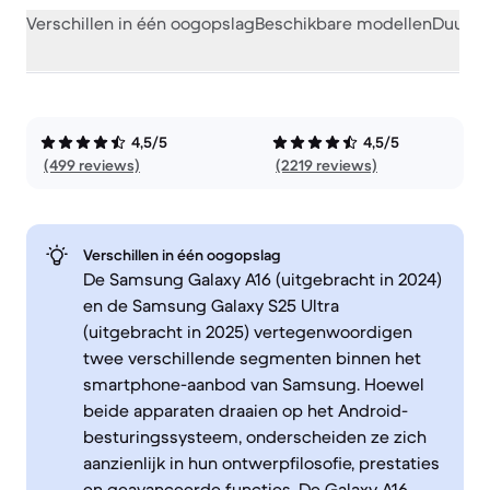
Verschillen in één oogopslag
Beschikbare modellen
Duurza
4,5/5
4,5/5
(499 reviews)
(2219 reviews)
Verschillen in één oogopslag
De Samsung Galaxy A16 (uitgebracht in 2024)
en de Samsung Galaxy S25 Ultra
(uitgebracht in 2025) vertegenwoordigen
twee verschillende segmenten binnen het
smartphone-aanbod van Samsung. Hoewel
beide apparaten draaien op het Android-
besturingssysteem, onderscheiden ze zich
aanzienlijk in hun ontwerpfilosofie, prestaties
en geavanceerde functies. De Galaxy A16