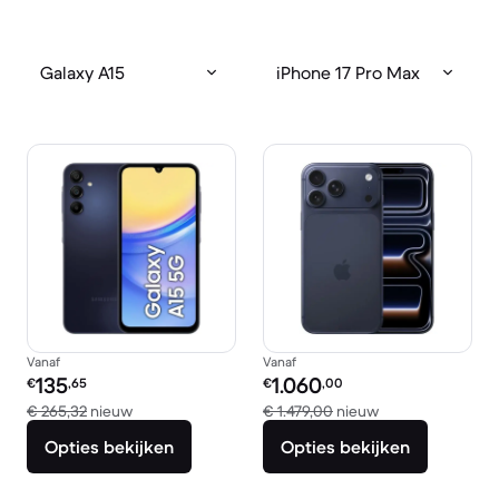
Galaxy A15
iPhone 17 Pro Max
Vanaf
Vanaf
Refurbished prijs:
Refurbished prijs:
135
1.060
€
,65
€
,00
Vergeleken met € 265,32 nieuw
Vergeleken met €
€ 265,32
nieuw
€ 1.479,00
nieuw
Opties bekijken
Opties bekijken