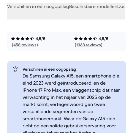
Verschillen in één oogopslag
Beschikbare modellen
Duurza
4,5/5
4,5/5
(458 reviews)
(1363 reviews)
Verschillen in één oogopslag
De Samsung Galaxy A15, een smartphone die
eind 2023 werd geïntroduceerd, en de
iPhone 17 Pro Max, een vlaggenschip dat naar
verwachting in het najaar van 2025 op de
markt komt, vertegenwoordigen twee
verschillende segmenten van de
smartphonemarkt. Waar de Galaxy A15 zich
richt op een solide gebruikerservaring voor
alledaagse taken met het Android-