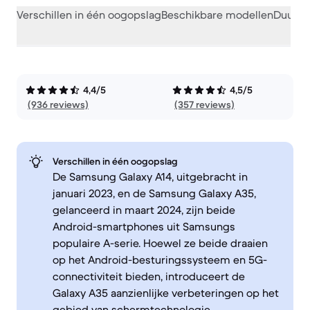
Verschillen in één oogopslag
Beschikbare modellen
Duurza
4,4/5
4,5/5
(936 reviews)
(357 reviews)
Verschillen in één oogopslag
De Samsung Galaxy A14, uitgebracht in
januari 2023, en de Samsung Galaxy A35,
gelanceerd in maart 2024, zijn beide
Android-smartphones uit Samsungs
populaire A-serie. Hoewel ze beide draaien
op het Android-besturingssysteem en 5G-
connectiviteit bieden, introduceert de
Galaxy A35 aanzienlijke verbeteringen op het
gebied van schermtechnologie,