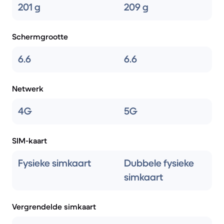
201 g
209 g
Schermgrootte
6.6
6.6
Netwerk
4G
5G
SIM-kaart
Fysieke simkaart
Dubbele fysieke
simkaart
Vergrendelde simkaart