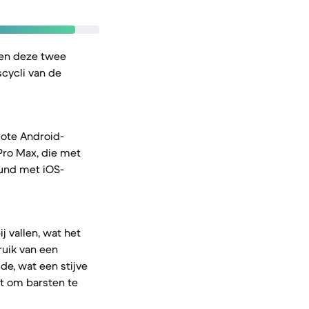
sen deze twee
cycli van de
rote Android-
 Pro Max, die met
eund met iOS-
j vallen, wat het
ruik van een
de, wat een stijve
t om barsten te