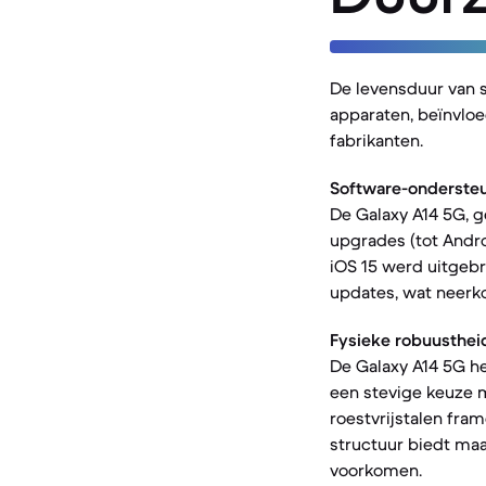
De levensduur van 
apparaten, beïnvloe
fabrikanten.
Software-ondersteu
De Galaxy A14 5G, 
upgrades (tot Andro
iOS 15 werd uitgebr
updates, wat neerko
Fysieke robuusthei
De Galaxy A14 5G hee
een stevige keuze m
roestvrijstalen fra
structuur biedt ma
voorkomen.