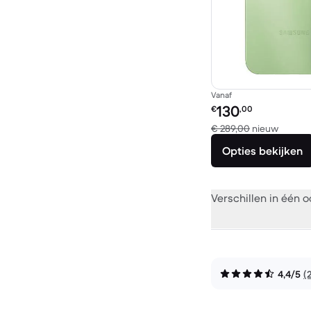
Vanaf
Refurbished prijs:
130
€
,00
Vergel
€ 289,00
nieuw
Opties bekijken
Verschillen in één 
4,4/5
(