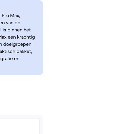
 Pro Max,
en van de
 is binnen het
Max een krachtig
un doelgroepen:
aktisch pakket,
grafie en