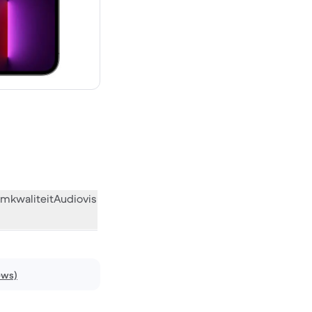
 € 1.259,00 nieuw
mkwaliteit
Audiovisueel
Diversen
Wat de community vindt
ews)