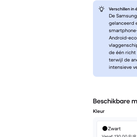
Verschillen in
De Samsung G
gelanceerd 
smartphone-e
Android-ecos
vlaggenschip
de één richt
terwijl de a
intensieve v
Beschikbare m
Kleur
Zwart
Vanaf: 130.00 EUR